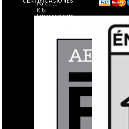
CERTIFICACIONES
Paredes
Kits
Microcemento
Suelos