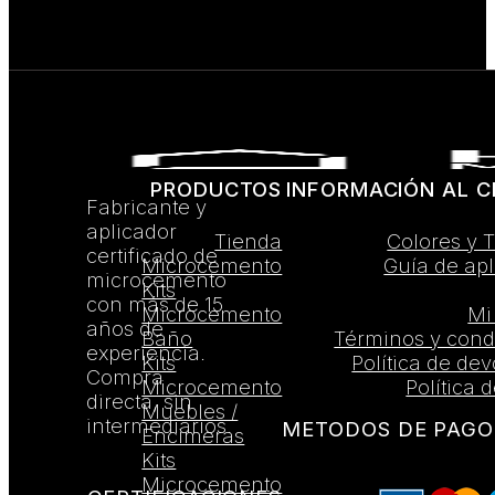
PRODUCTOS
INFORMACIÓN AL C
Fabricante y
aplicador
Tienda
Colores y 
certificado de
Microcemento
Guía de apl
microcemento
Kits
con más de 15
Microcemento
Mi
años de
Baño
Términos y cond
experiencia.
Kits
Política de de
Compra
Microcemento
Política 
directa, sin
Muebles /
intermediarios.
METODOS DE PAGO
Encimeras
Kits
Microcemento