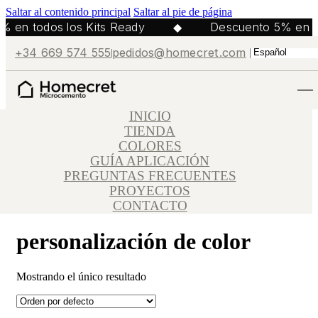
Saltar al contenido principal
Saltar al pie de página
% en todos los Kits Ready
◆
Descuento 5% en p
+34 669 574 555
pedidos@homecret.com
INICIO
TIENDA
COLORES
GUÍA APLICACIÓN
PREGUNTAS FRECUENTES
PROYECTOS
CONTACTO
personalización de color
Mostrando el único resultado