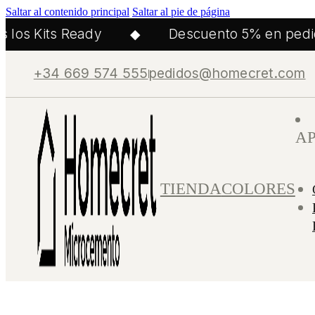
Saltar al contenido principal
Saltar al pie de página
los Kits Ready
◆
Descuento 5% en pedido
+34 669 574 555
pedidos@homecret.com
A
TIENDA
COLORES