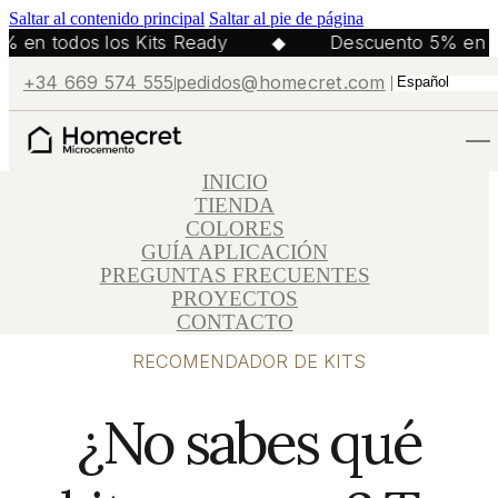
Saltar al contenido principal
Saltar al pie de página
% en todos los Kits Ready
◆
Descuento 5% en p
+34 669 574 555
pedidos@homecret.com
INICIO
TIENDA
COLORES
GUÍA APLICACIÓN
PREGUNTAS FRECUENTES
PROYECTOS
CONTACTO
RECOMENDADOR DE KITS
¿No sabes qué