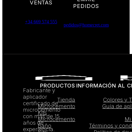
VENTAS
PEDIDOS
+34 669 574 555
pedidos@homecret.com
PRODUCTOS
INFORMACIÓN AL C
Fabricante y
aplicador
Tienda
Colores y 
certificado de
Microcemento
Guía de apl
microcemento
Kits
con más de 15
Microcemento
Mi
años de
Baño
Términos y cond
experiencia.
Kits
Política de de