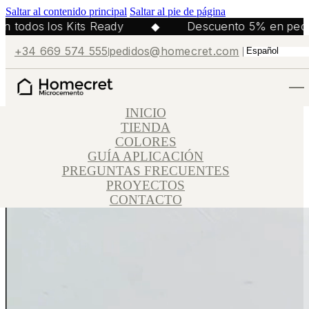
Saltar al contenido principal
Saltar al pie de página
 todos los Kits Ready
◆
Descuento 5% en pedid
+34 669 574 555
pedidos@homecret.com
INICIO
TIENDA
COLORES
GUÍA APLICACIÓN
PREGUNTAS FRECUENTES
PROYECTOS
CONTACTO