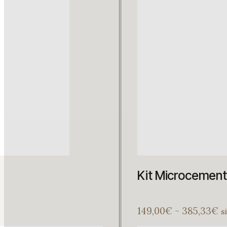
Kit Microcemento
R
149,00
€
-
385,33
€
s
d