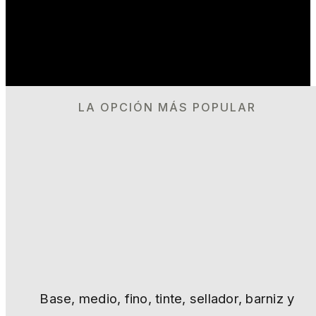
LA OPCIÓN MÁS POPULAR
Kits Microcemento
Ready
— todo lo
que necesitas en
un pedido
Base, medio, fino, tinte, sellador, barniz y