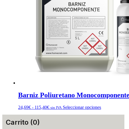
de
producto
Barniz Poliuretano Monocomponent
Rango
Este
24,69
€
-
115,40
€
Seleccionar opciones
sin IVA
de
producto
precios:
tiene
Carrito (0)
desde
múltiples
24,69€
variantes.