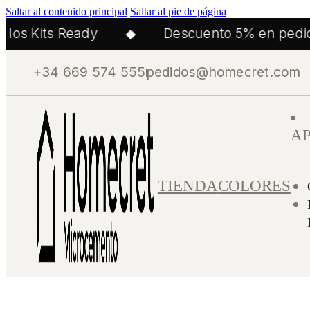
Saltar al contenido principal
Saltar al pie de página
os Kits Ready
◆
Descuento 5% en pedido
+34 669 574 555
pedidos@homecret.com
A
TIENDA
COLORES