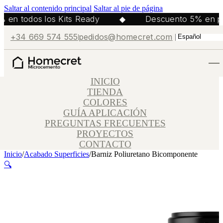
Saltar al contenido principal
Saltar al pie de página
 en todos los Kits Ready
◆
Descuento 5% en pe
+34 669 574 555
pedidos@homecret.com
INICIO
TIENDA
COLORES
GUÍA APLICACIÓN
PREGUNTAS FRECUENTES
PROYECTOS
CONTACTO
Inicio
/
Acabado Superficies
/
Barniz Poliuretano Bicomponente
🔍