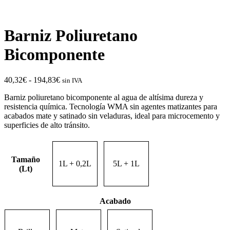
Barniz Poliuretano
Bicomponente
Rango
40,32
€
-
194,83
€
sin IVA
de
Barniz poliuretano bicomponente al agua de altísima dureza y
precios:
resistencia química. Tecnología WMA sin agentes matizantes para
desde
acabados mate y satinado sin veladuras, ideal para microcemento y
40,32€
superficies de alto tránsito.
hasta
194,83€
Tamaño
1L + 0,2L
5L + 1L
(Lt)
Acabado