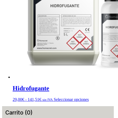
página
de
producto
Hidrofugante
Rango
Este
29,00
€
-
141,51
€
Seleccionar opciones
sin IVA
de
producto
precios:
tiene
Carrito (0)
desde
múltiples