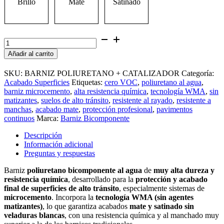
Brillo
Mate
Satinado
Barniz
Poliuretano
Añadir al carrito
Bicomponente
cantidad
SKU:
BARNIZ POLIURETANO + CATALIZADOR
Categoría:
Acabado Superficies
Etiquetas:
cero VOC
,
poliuretano al agua
,
barniz microcemento
,
alta resistencia química
,
tecnología WMA
,
sin
matizantes
,
suelos de alto tránsito
,
resistente al rayado
,
resistente a
manchas
,
acabado mate
,
protección profesional
,
pavimentos
continuos
Marca:
Barniz Bicomponente
Descripción
Información adicional
Preguntas y respuestas
Barniz
poliuretano bicomponente al agua
de
muy alta dureza y
resistencia química
, desarrollado para la
protección y acabado
final de superficies de alto tránsito
, especialmente sistemas de
microcemento
. Incorpora la
tecnología WMA (sin agentes
matizantes)
, lo que garantiza acabados
mate y satinado sin
veladuras blancas
, con una resistencia química y al manchado muy