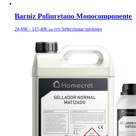
Barniz Poliuretano Monocomponente
Rango
Este
24,69
€
-
115,40
€
Seleccionar opciones
sin IVA
de
producto
precios:
tiene
desde
múltiples
24,69€
variantes.
hasta
Las
115,40€
opciones
se
pueden
elegir
en
la
página
de
producto