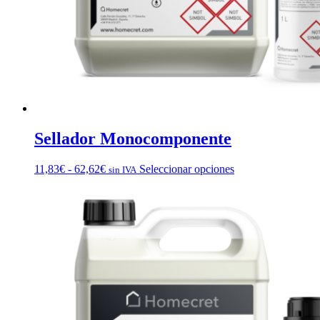
Sellador Monocomponente
Rango
Este
11,83
€
-
62,62
€
Seleccionar opciones
sin IVA
de
producto
precios:
tiene
desde
múltiples
11,83€
variantes.
hasta
Las
62,62€
opciones
se
pueden
elegir
en
la