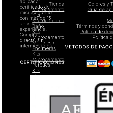
aplicador
Tienda
Colores y 
certificado de
Microcemento
Guía de apl
microcemento
Kits
con más de 15
Microcemento
Mi
años de
Baño
Términos y cond
experiencia.
Kits
Política de de
Compra
Microcemento
Política 
directa, sin
Muebles /
intermediarios.
METODOS DE PAGO
Encimeras
Kits
Microcemento
CERTIFICACIONES
Paredes
Kits
Microcemento
Suelos