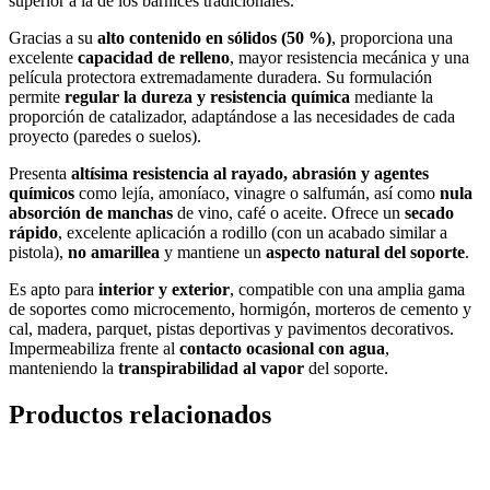
superior a la de los barnices tradicionales.
Gracias a su
alto contenido en sólidos (50 %)
, proporciona una
excelente
capacidad de relleno
, mayor resistencia mecánica y una
película protectora extremadamente duradera. Su formulación
permite
regular la dureza y resistencia química
mediante la
proporción de catalizador, adaptándose a las necesidades de cada
proyecto (paredes o suelos).
Presenta
altísima resistencia al rayado, abrasión y agentes
químicos
como lejía, amoníaco, vinagre o salfumán, así como
nula
absorción de manchas
de vino, café o aceite. Ofrece un
secado
rápido
, excelente aplicación a rodillo (con un acabado similar a
pistola),
no amarillea
y mantiene un
aspecto natural del soporte
.
Es apto para
interior y exterior
, compatible con una amplia gama
de soportes como microcemento, hormigón, morteros de cemento y
cal, madera, parquet, pistas deportivas y pavimentos decorativos.
Impermeabiliza frente al
contacto ocasional con agua
,
manteniendo la
transpirabilidad al vapor
del soporte.
Productos relacionados