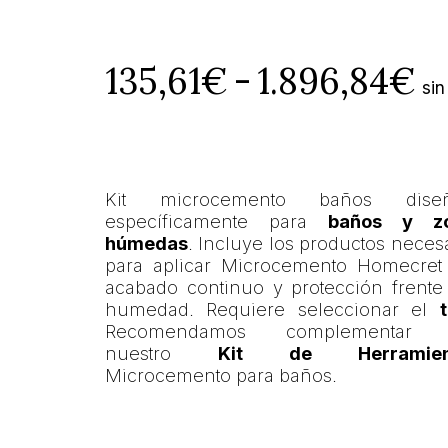
R
135,61
€
-
1.896,84
€
sin
d
pr
Kit microcemento baños dise
d
específicamente para
baños y z
húmedas
. Incluye los productos neces
1
para aplicar Microcemento Homecret
acabado continuo y protección frente
h
humedad. Requiere seleccionar el
t
Recomendamos complementar 
1
nuestro
Kit de Herramien
Microcemento para baños.