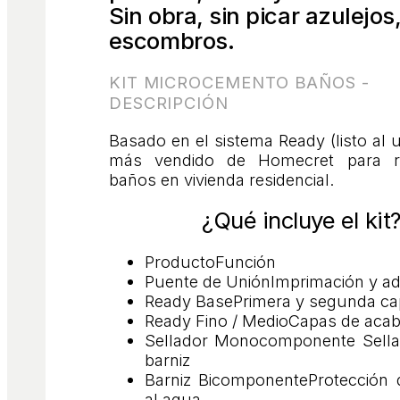
Sin obra, sin picar azulejos,
escombros.
KIT MICROCEMENTO BAÑOS -
DESCRIPCIÓN
Basado en el sistema Ready (listo al us
más vendido de Homecret para r
baños en vivienda residencial.
¿Qué incluye el kit
Producto
Función
Puente de Unión
Imprimación y a
Ready Base
Primera y segunda c
Ready Fino / Medio
Capas de acab
Sellador Monocomponente
Sella
barniz
Barniz Bicomponente
Protección 
al agua