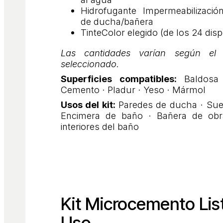
Hidrofugante
Impermeabilizació
de ducha/bañera
Tinte
Color elegido (de los 24 disp
Las cantidades varían según el
seleccionado.
Superficies compatibles:
Baldosa 
Cemento · Pladur · Yeso · Mármol
Usos del kit:
Paredes de ducha · Sue
Encimera de baño · Bañera de obr
interiores del baño
Kit Microcemento List
Uso