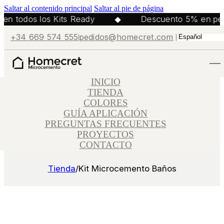
Saltar al contenido principal
Saltar al pie de página
n todos los Kits Ready
◆
Descuento 5% en pedi
+34 669 574 555
pedidos@homecret.com
INICIO
TIENDA
COLORES
GUÍA APLICACIÓN
PREGUNTAS FRECUENTES
PROYECTOS
CONTACTO
Tienda
/
Kit Microcemento Baños