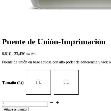
Puente de Unión-Imprimación
Rango
8,81
€
-
33,43
€
sin IVA
de
Puente de unión en base acuosa con alto poder de adherencia y tack re
precios:
desde
8,81€
hasta
33,43€
1 L
5 L
Tamaño (Lt)
Puente
de
Añadir al carrito
Unión-