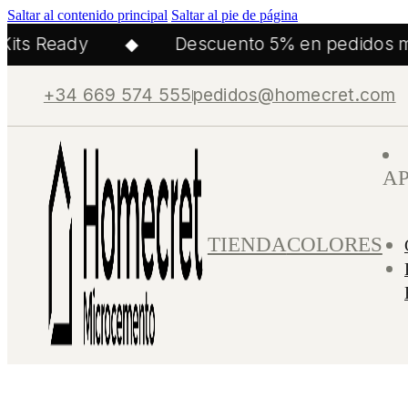
Saltar al contenido principal
Saltar al pie de página
ts Ready
◆
Descuento 5% en pedidos may
+34 669 574 555
pedidos@homecret.com
A
TIENDA
COLORES