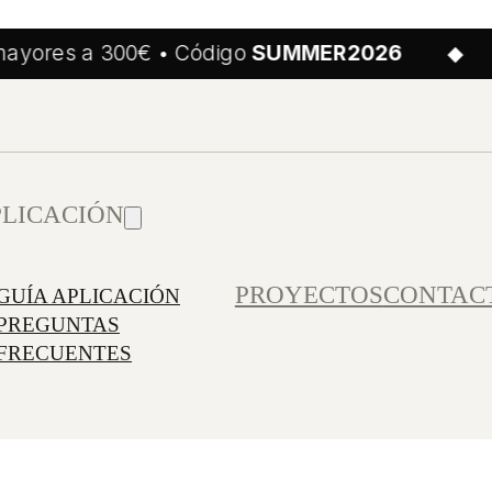
ores a 300€ • Código
SUMMER2026
◆
PLICACIÓN
PROYECTOS
CONTAC
GUÍA APLICACIÓN
PREGUNTAS
FRECUENTES