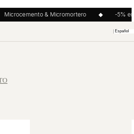
Microcemento & Micromortero
◆
-5% en to
TO