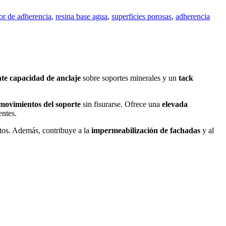
or de adherencia
,
resina base agua
,
superficies porosas
,
adherencia
nte capacidad de anclaje
sobre soportes minerales y un
tack
movimientos del soporte
sin fisurarse. Ofrece una
elevada
entes.
ntos. Además, contribuye a la
impermeabilización de fachadas
y al