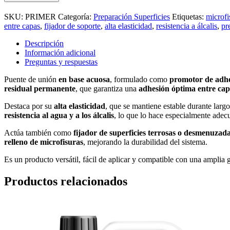
Imprimación
cantidad
SKU:
PRIMER
Categoría:
Preparación Superficies
Etiquetas:
microfi
entre capas
,
fijador de soporte
,
alta elasticidad
,
resistencia a álcalis
,
pr
Descripción
Información adicional
Preguntas y respuestas
Puente de unión
en base acuosa
, formulado como
promotor de adh
residual permanente
, que garantiza una
adhesión óptima entre cap
Destaca por su
alta elasticidad
, que se mantiene estable durante larg
resistencia al agua y a los álcalis
, lo que lo hace especialmente ade
Actúa también como
fijador de superficies terrosas o desmenuzad
relleno de microfisuras
, mejorando la durabilidad del sistema.
Es un producto versátil, fácil de aplicar y compatible con una amplia
Productos relacionados