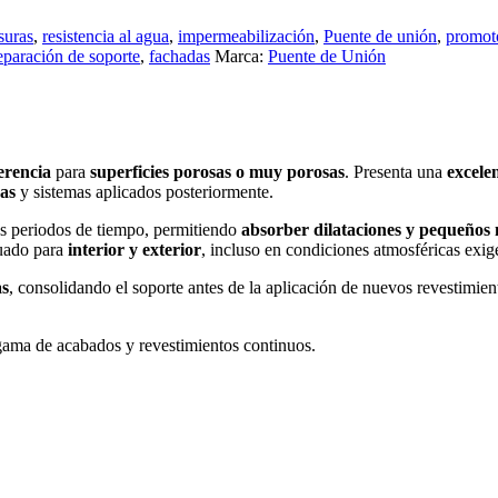
suras
,
resistencia al agua
,
impermeabilización
,
Puente de unión
,
promot
eparación de soporte
,
fachadas
Marca:
Puente de Unión
erencia
para
superficies porosas o muy porosas
. Presenta una
excele
as
y sistemas aplicados posteriormente.
os periodos de tiempo, permitiendo
absorber dilataciones y pequeños 
cuado para
interior y exterior
, incluso en condiciones atmosféricas exig
as
, consolidando el soporte antes de la aplicación de nuevos revestimie
 gama de acabados y revestimientos continuos.